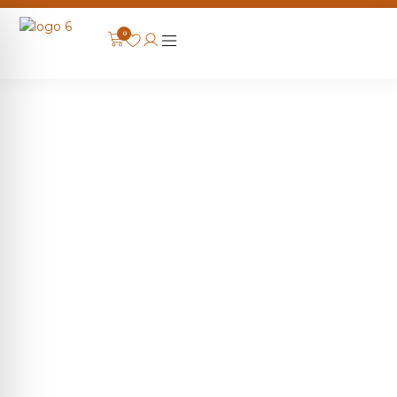
0
Del campo al corazón de tu
hogar
Somos agricultores apasionados por la tierra.
Cultivamos cereal y almendras con dedicación y
cuidado para ofrecerte productos naturales de la
más alta calidad.