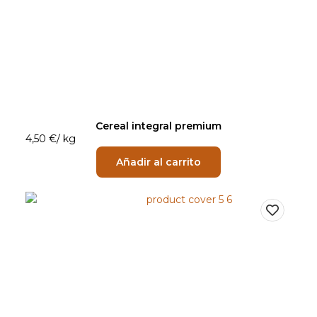
Cereal integral premium
4,50
€
/
kg
Añadir al carrito